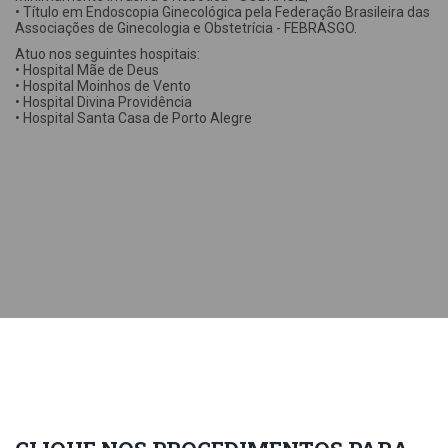
• Título em Endoscopia Ginecológica pela Federação Brasileira das
Associações de Ginecologia e Obstetrícia - FEBRASGO.
Atuo nos seguintes hospitais:
• Hospital Mãe de Deus
• Hospital Moinhos de Vento
• Hospital Divina Providência
• Hospital Santa Casa de Porto Alegre