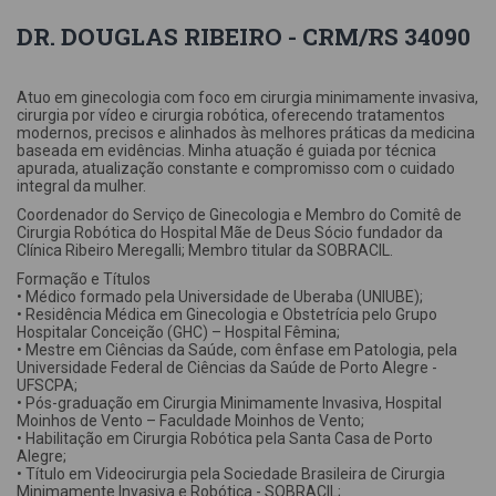
DR. DOUGLAS RIBEIRO - CRM/RS 34090
Atuo em ginecologia com foco em cirurgia minimamente invasiva,
cirurgia por vídeo e cirurgia robótica, oferecendo tratamentos
modernos, precisos e alinhados às melhores práticas da medicina
baseada em evidências. Minha atuação é guiada por técnica
apurada, atualização constante e compromisso com o cuidado
integral da mulher.
Coordenador do Serviço de Ginecologia e Membro do Comitê de
Cirurgia Robótica do Hospital Mãe de Deus Sócio fundador da
Clínica Ribeiro Meregalli; Membro titular da SOBRACIL.
Formação e Títulos
• Médico formado pela Universidade de Uberaba (UNIUBE);
• Residência Médica em Ginecologia e Obstetrícia pelo Grupo
Hospitalar Conceição (GHC) – Hospital Fêmina;
• Mestre em Ciências da Saúde, com ênfase em Patologia, pela
Universidade Federal de Ciências da Saúde de Porto Alegre -
UFSCPA;
• Pós-graduação em Cirurgia Minimamente Invasiva, Hospital
Moinhos de Vento – Faculdade Moinhos de Vento;
• Habilitação em Cirurgia Robótica pela Santa Casa de Porto
Alegre;
• Título em Videocirurgia pela Sociedade Brasileira de Cirurgia
Minimamente Invasiva e Robótica - SOBRACIL;