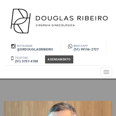
INSTAGRAM
WHATSAPP
@DRDOUGLASRIBEIRO
(51) 99156-2727
TELEFONE
AGENDAMENTO
(51) 3737-4748
Toggl
navig